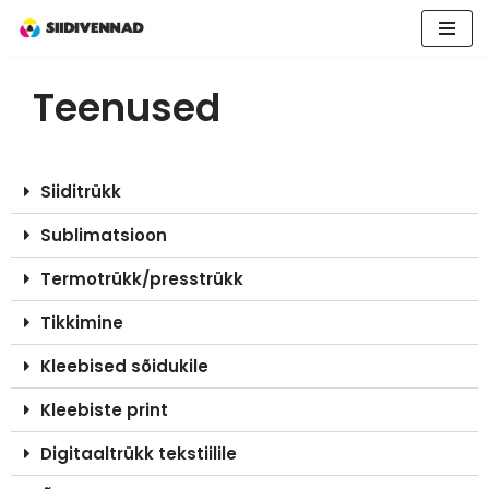
Skip
to
Teenused
content
Siiditrükk
Sublimatsioon
Termotrükk/presstrükk
Tikkimine
Kleebised sõidukile
Kleebiste print
Digitaaltrükk tekstiilile