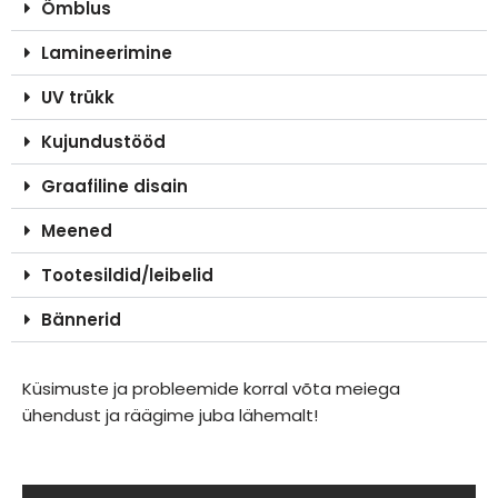
Õmblus
Lamineerimine
UV trükk
Kujundustööd
Graafiline disain
Meened
Tootesildid/leibelid
Bännerid
Küsimuste ja probleemide korral võta meiega
ühendust ja räägime juba lähemalt!